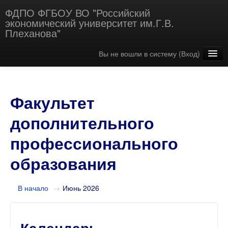
ФДПО ФГБОУ ВО "Российский
экономический университет им.Г.В.
Плеханова"
Вы не вошли в систему (
Вход
)
Русский ‎(ru)‎
Факультет
дополнительного
профессионального
образования
В начало
→
Июнь 2026
Календарь